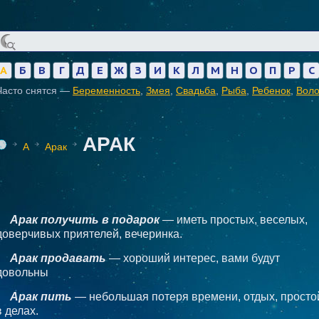
А
Б
В
Г
Д
Е
Ж
З
И
К
Л
М
Н
О
П
Р
С
Часто снятся —
Беременность
,
Змея
,
Свадьба
,
Рыба
,
Ребенок
,
Вол
АРАК
А
Арак
Арак получить в подарок
— иметь простых, веселых,
доверчивых приятелей, вечеринка.
Арак продавать
— хороший интерес, вами будут
довольны
Арак пить
— небольшая потеря времени, отдых, просто
в делах.