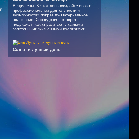
Вещие сны. В этот день ожидайте снов о
у
профессиональной деятельности и
возможностях поправить материальное
положение. Сновидения четверга
подскажут, как справиться с самыми
запутанными жизненными коллизиями.
Сон в -й лунный день