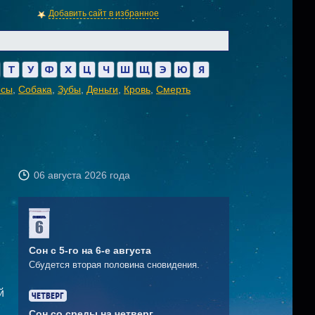
Добавить сайт в избранное
Т
У
Ф
Х
Ц
Ч
Ш
Щ
Э
Ю
Я
осы
,
Собака
,
Зубы
,
Деньги
,
Кровь
,
Смерть
06 августа 2026 года
Сон с 5-го на 6-е августа
Сбудется вторая половина сновидения.
й
Сон со среды на четверг