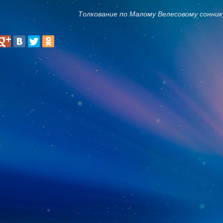
Толкование по Малому Велесовому сонник