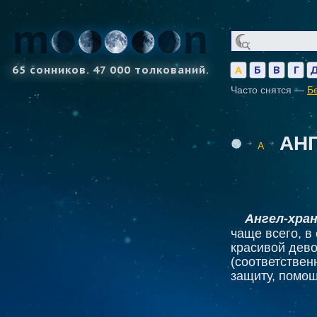
65 сонников. 47 000 толкований.
А
Б
В
Г
Часто снятся —
Б
АН
А
Ангел-хра
чаще всего, в
красивой дево
(соответствен
защиту, помощ