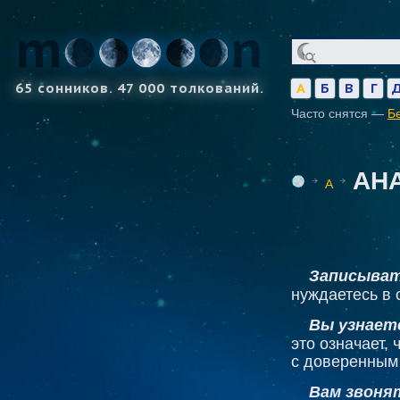
65 сонников. 47 000 толкований.
А
Б
В
Г
Часто снятся —
Б
АН
А
Записыват
нуждаетесь в 
Вы узнает
это означает,
с доверенным
Вам звоня