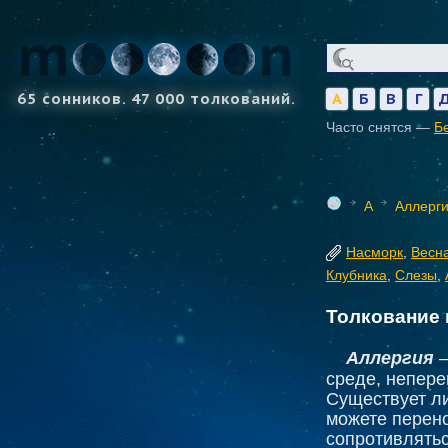
65 сонников. 47 000 толкований.
А
Б
В
Г
Часто снятся —
Б
А
Аллерг
Насморк
,
Весн
Клубника
,
Слезы
,
Толкование 
Аллергия
—
среде, непер
Существует ли
можете перено
сопротивлятьс