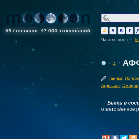
65 сонников. 47 000 толкований.
А
Б
В
Г
Часто снятся —
Б
АФ
А
Паника
,
Истери
Агрессия
,
Эмоции
Быть в сос
ответственное 