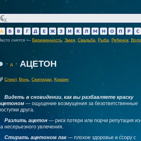
А
Б
В
Г
Д
Е
Ж
З
И
К
Л
М
Н
О
П
Р
С
Часто снятся —
Беременность
,
Змея
,
Свадьба
,
Рыба
,
Ребенок
,
Вол
АЦЕТОН
А
Спирт
,
Вонь
,
Скипидар
,
Кокаин
Видеть в сновидении, как вы разбавляете краску
ацетоном
— ощущение возмущения за безответственные
поступки друга.
Разлить ацетон
— риск потери или порчи репутация из
за несерьезного увлечения.
Стирать ацетоном лак
— плохое здоровье и ссору с