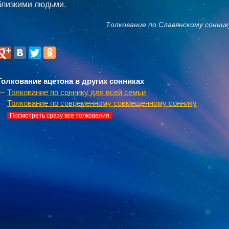
близкими людьми.
Толкование по Славянскому сонник
Толкование ацетона в других сонниках
Толкование по соннику для всей семьи
Толкование по современному совмещенному соннику
Посмотреть сразу все толкования