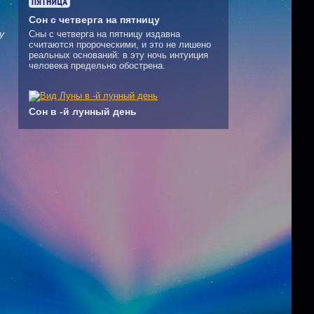
Сон с четверга на пятницу
у
Сны с четверга на пятницу издавна
считаются пророческими, и это не лишено
реальных оснований: в эту ночь интуиция
человека предельно обострена.
Сон в -й лунный день