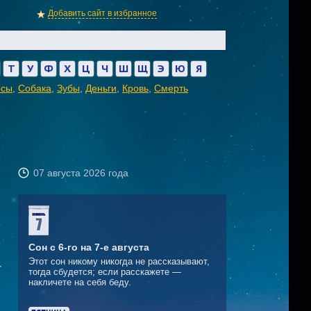
Добавить сайт в избранное
Т
У
Ф
Х
Ц
Ч
Ш
Щ
Э
Ю
Я
осы
,
Собака
,
Зубы
,
Деньги
,
Кровь
,
Смерть
07 августа 2026 года
Сон с 6-го на 7-е августа
Этот сон никому никогда не рассказывают,
-
тогда сбудется; если расскажете —
накличете на себя беду.